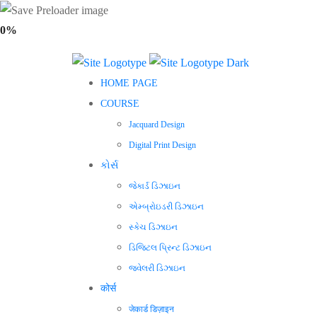
0%
HOME PAGE
COURSE
Jacquard Design
Digital Print Design
કોર્સ
જેકાર્ડ ડિઝાઇન
એમ્બ્રોઇડરી ડિઝાઇન
સ્કેચ ડિઝાઇન
ડિજિટલ પ્રિન્ટ ડિઝાઇન
જ્વેલરી ડિઝાઇન
कोर्स
जेकार्ड डिज़ाइन