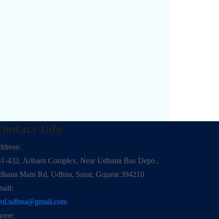
ontact Info
dress:
31-432, Arihant Complex, Near Udhana Bus Depo ,
dhana Main Rd, Udhna, Surat, Gujarat 394210
ail:
ed.udhna@gmail.com
hone: